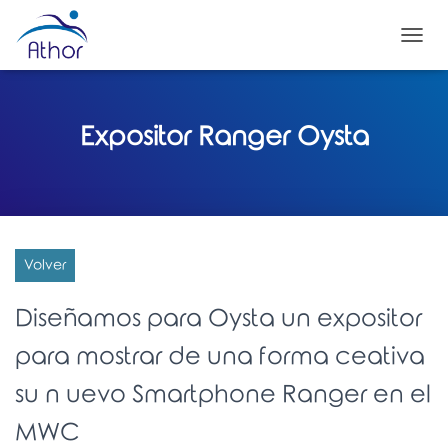
C
A
M
B
I
Expositor Ranger Oysta
A
R
M
O
D
O
D
Volver
E
N
Diseñamos para Oysta un expositor
A
V
para mostrar de una forma ceativa
E
G
su n uevo Smartphone Ranger en el
A
C
MWC
I